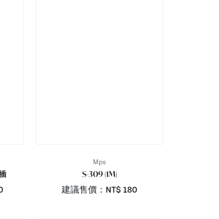
Mps
排插
S-309 (1M)
0
建議售價：NT$
180