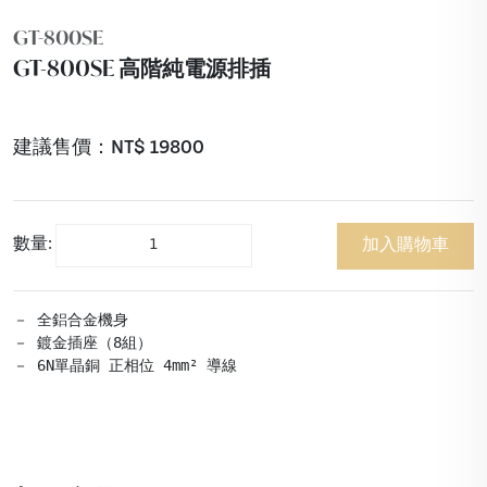
GT-800SE
GT-800SE 高階純電源排插
建議售價：NT$
19800
數量:
加入購物車
－ 全鋁合金機身

－ 鍍金插座（8組）

－ 6N單晶銅 正相位 4mm² 導線