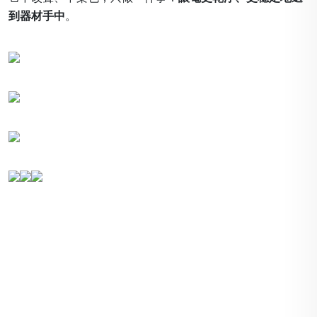
到器材手中
。