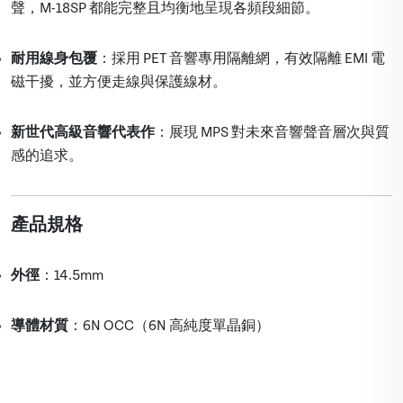
聲，M-18SP 都能完整且均衡地呈現各頻段細節。
耐用線身包覆
：採用 PET 音響專用隔離網，有效隔離 EMI 電
磁干擾，並方便走線與保護線材。
新世代高級音響代表作
：展現 MPS 對未來音響聲音層次與質
感的追求。
產品規格
外徑
：14.5mm
導體材質
：6N OCC（6N 高純度單晶銅）