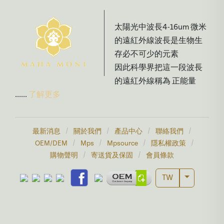
太陽光中波長4-16um 微米
的遠紅外線波長是生物生
存必不可少的元素
因此科學界把這一段波長
的遠紅外線稱為 正能量
......
了解更多
/
/
/
/
最新消息
關於我們
產品中心
聯絡我們
/
/
/
/
OEM/DEM
Mps
Mpsource
隱私權政策
/
/
購物聲明
寄送貨及保固
會員條款
Toggle Dr
TW