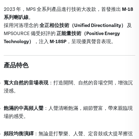
2023 年，MPS 全系列產品進行技術大改款，首發推出
M-18
系列喇叭線
。
採用河洛理念的
全正相位技術（Unified Directionality）
及
MPSOURCE 備受好評的
正能量技術（Positive Energy
Technology）
，注入
M-18SP
，呈現優異聲音表現。
產品特色
寬大自然的音場表現
：打造開闊、自然的音場空間，增強沉
浸感。
飽滿的中高頻人聲
：人聲清晰飽滿，細節豐富，帶來親臨現
場的感受。
頻段均衡演繹
：無論是打擊樂、人聲、定音鼓或大提琴擦弦